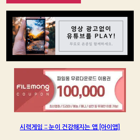
시력게임 :: 눈이 건강해지는 앱 [아이앱]