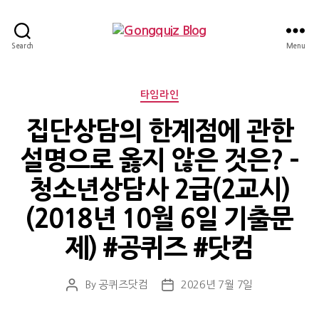
Gongquiz
Search
Menu
Blog
Categories
타임라인
집단상담의 한계점에 관한
설명으로 옳지 않은 것은? –
청소년상담사 2급(2교시)
(2018년 10월 6일 기출문
제) #공퀴즈 #닷컴
By
공퀴즈닷컴
2026년 7월 7일
Post
Post
author
date