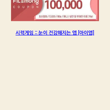
시력게임 :: 눈이 건강해지는 앱 [아이앱]