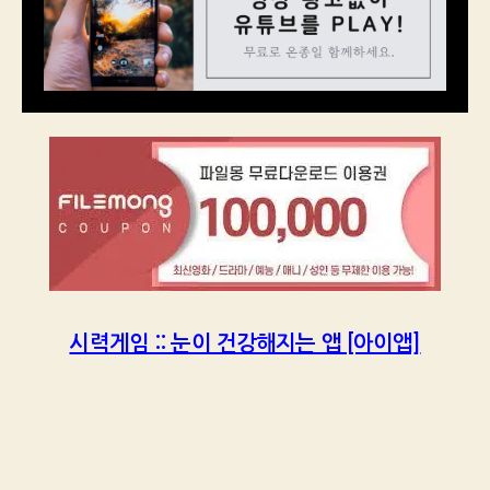
시력게임 :: 눈이 건강해지는 앱 [아이앱]