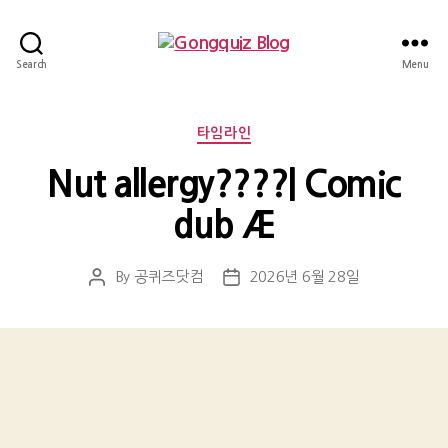
Gongquiz
Search
Menu
Blog
Categories
타임라인
Nut allergy????| Comic
dub Æ
By
공퀴즈닷컴
2026년 6월 28일
Post
Post
author
date