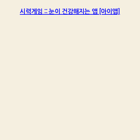
시력게임 :: 눈이 건강해지는 앱 [아이앱]