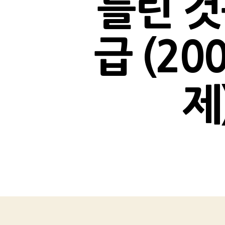
틀린 것
급 (20
제