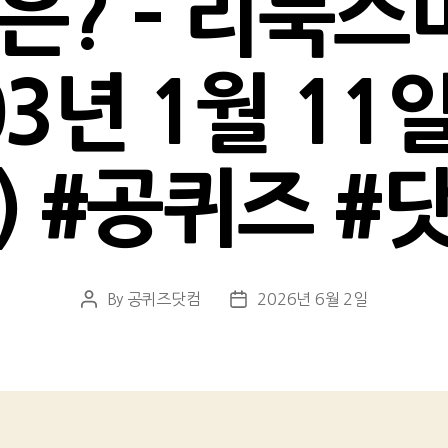
은? – 리눅스
03년 1월 1
) #공퀴즈 #
By
공퀴즈닷컴
2026년 6월 2일
Post
Post
author
date