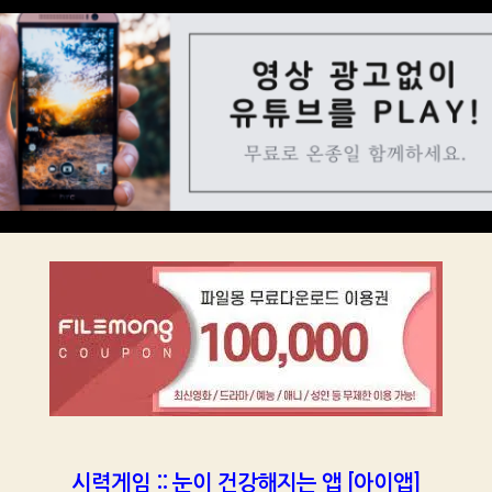
시력게임 :: 눈이 건강해지는 앱 [아이앱]