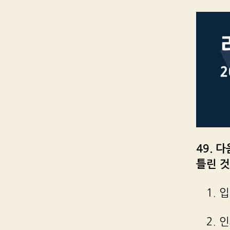
49. 
틀린 것
1. 
2. 