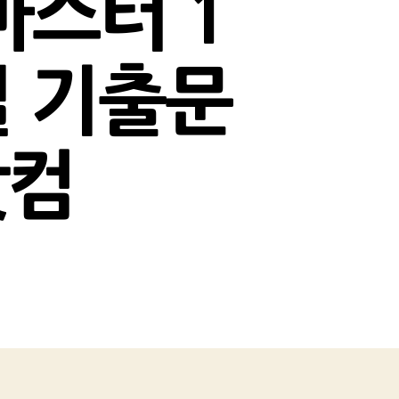
마스터 1
1일 기출문
닷컴