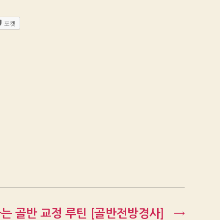
포켓
는 골반 교정 루틴 [골반전방경사]
→