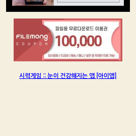
시력게임 :: 눈이 건강해지는 앱 [아이앱]