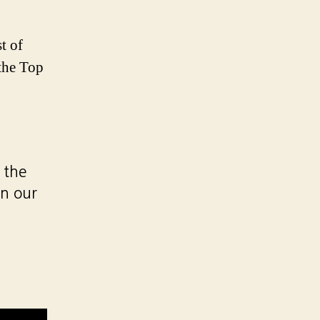
t of
the Top
 the
n our