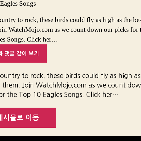
 Eagles Songs
untry to rock, these birds could fly as high as the bes
oin WatchMojo.com as we count down our picks for 
es Songs. Click her…
 댓글 같이 보기
ountry to rock, these birds could fly as high as
f them. Join WatchMojo.com as we count dow
for the Top 10 Eagles Songs. Click her…
게시물로 이동