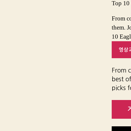
Top 10
From co
them. J
10 Eagl
영상과
From c
best o
picks 