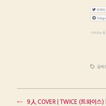
트위터
Teleg
가져오는 중..
공퀴
Tags
←
9人 COVER | TWICE (트와이스) M