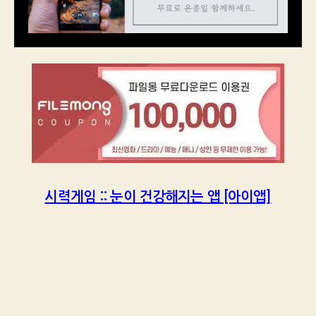
시력게임 :: 눈이 건강해지는 앱 [아이앱]