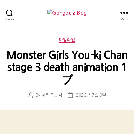
Gongquiz
Search
Menu
Blog
Categories
타임라인
Monster Girls You-ki Chan
stage 3 death animation 1
ブ
By
공퀴즈닷컴
2026년 7월 9일
Post
Post
author
date