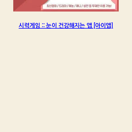
시력게임 :: 눈이 건강해지는 앱 [아이앱]