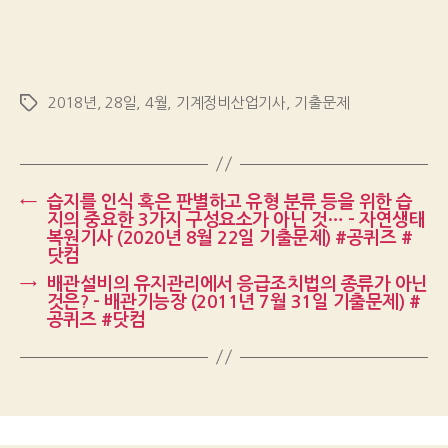
2018년
,
28일
,
4월
,
기계정비산업기사
,
기출문제
Tags
←
습지를 인식 혹은 판별하고 유형 분류 등을 위한 습
지의 중요한 3가지 구성요소가 아닌 것… – 자연생태
복원기사 (2020년 8월 22일 기출문제) #공퀴즈 #
닷컴
→
배관설비의 유지관리에서 응급조치법의 종류가 아닌
것은? – 배관기능장 (2011년 7월 31일 기출문제) #
공퀴즈 #닷컴