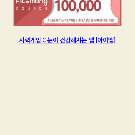
시력게임 :: 눈이 건강해지는 앱 [아이앱]