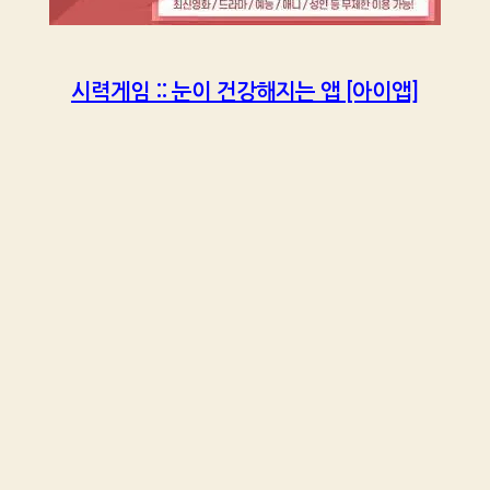
시력게임 :: 눈이 건강해지는 앱 [아이앱]