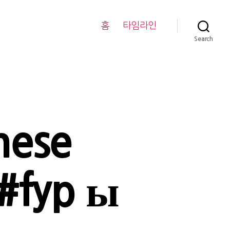
홈
타임라인
Search
nese
 #fyp ы