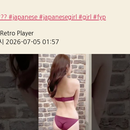
??? #japanese #japanesegirl #girl #fyp
etro Player
2026-07-05 01:57