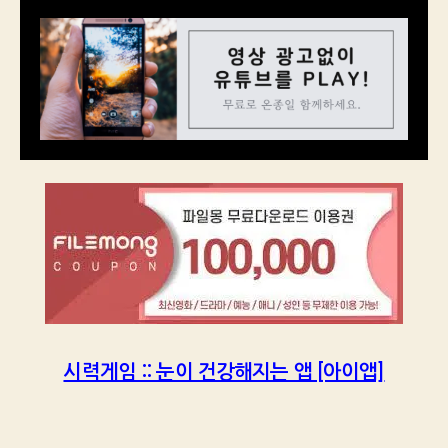
시력게임 :: 눈이 건강해지는 앱 [아이앱]