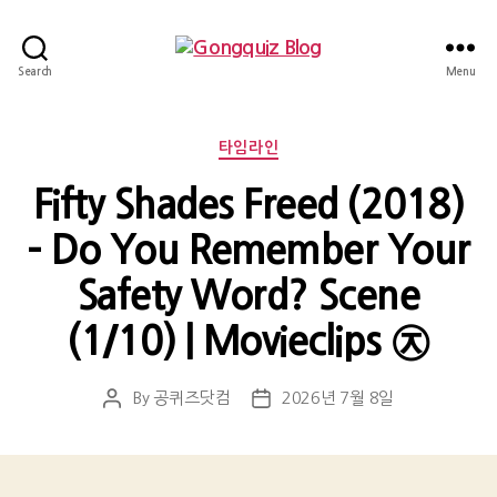
Gongquiz
Search
Menu
Blog
Categories
타임라인
Fifty Shades Freed (2018)
– Do You Remember Your
Safety Word? Scene
(1/10) | Movieclips ㉨
By
공퀴즈닷컴
2026년 7월 8일
Post
Post
author
date