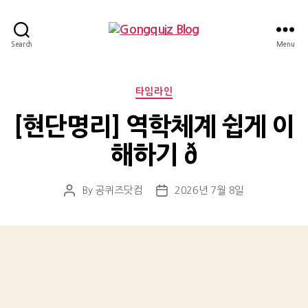
Gongquiz
Search
Menu
Blog
Categories
타임라인
[현단명리] 역학체계 쉽게 이
해하기 ð
By
공퀴즈닷컴
2026년 7월 8일
Post
Post
author
date