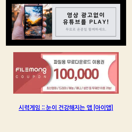
시력게임 :: 눈이 건강해지는 앱 [아이앱]