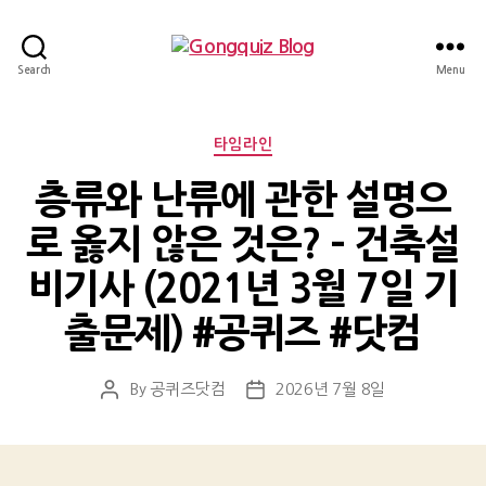
Gongquiz
Search
Menu
Blog
Categories
타임라인
층류와 난류에 관한 설명으
로 옳지 않은 것은? – 건축설
비기사 (2021년 3월 7일 기
출문제) #공퀴즈 #닷컴
By
공퀴즈닷컴
2026년 7월 8일
Post
Post
author
date