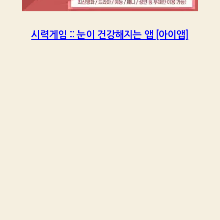
시력게임 :: 눈이 건강해지는 앱 [아이앱]