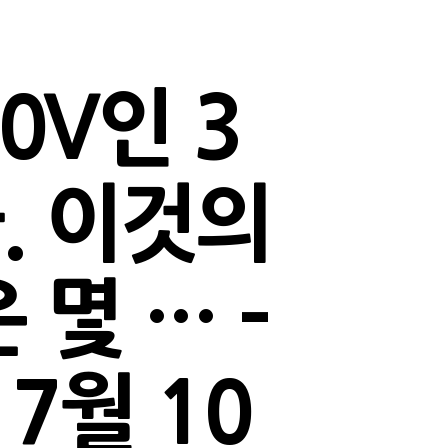
0V인 3
. 이것의
몇 … –
7월 10