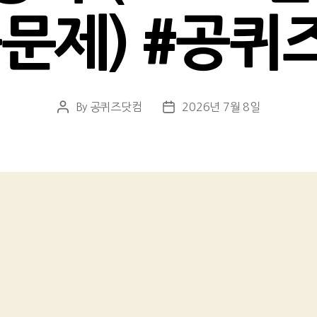
문제) #공퀴
By
공퀴즈닷컴
2026년 7월 8일
Post
Post
author
date