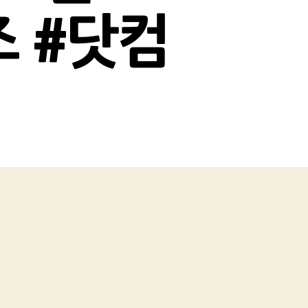
즈 #닷컴