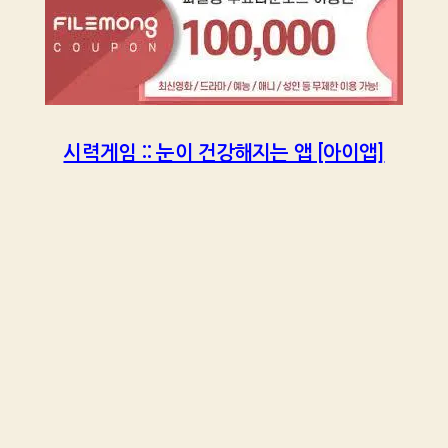
시력게임 :: 눈이 건강해지는 앱 [아이앱]