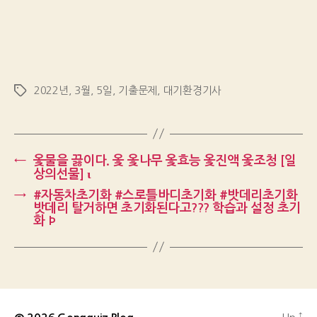
2022년
,
3월
,
5일
,
기출문제
,
대기환경기사
Tags
←
옻물을 끓이다. 옻 옻나무 옻효능 옻진액 옻조청 [일
상의선물] ι
→
#자동차초기화 #스로틀바디초기화 #밧데리초기화
밧데리 탈거하면 초기화된다고??? 학습과 설정 초기
화 Þ