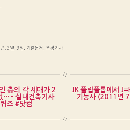
.
9년
,
3월
,
3일
,
기출문제
,
조경기사
 층의 각 세대가 2
JK 플립플롭에서 J=
없… – 실내건축기사
기능사 (2011년 
공퀴즈 #닷컴