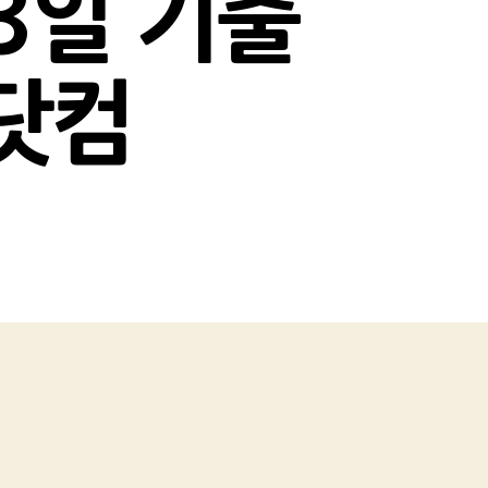
 3일 기출
#닷컴