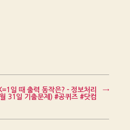
K=1일 때 출력 동작은? – 정보처리
→
7월 31일 기출문제) #공퀴즈 #닷컴