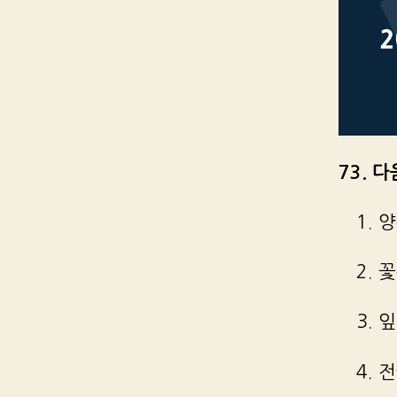
73. 다
1.
2. 
3. 
4. 