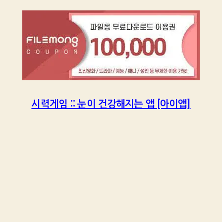
시력게임 :: 눈이 건강해지는 앱 [아이앱]