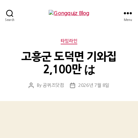
Gongquiz
Search
Menu
Blog
Categories
타임라인
고흥군 도덕면 기와집
2,100만 は
By
공퀴즈닷컴
2026년 7월 8일
Post
Post
author
date