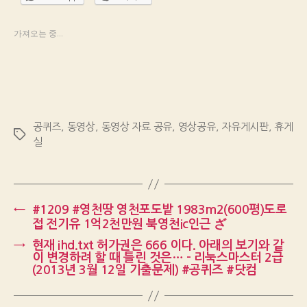
가져오는 중...
공퀴즈
,
동영상
,
동영상 자료 공유
,
영상공유
,
자유게시판
,
휴게
Tags
실
←
#1209 #영천땅 영천포도밭 1983m2(600평)도로
접 전기유 1억2천만원 북영천ic인근 ざ
→
현재 ihd.txt 허가권은 666 이다. 아래의 보기와 같
이 변경하려 할 때 틀린 것은… – 리눅스마스터 2급
(2013년 3월 12일 기출문제) #공퀴즈 #닷컴