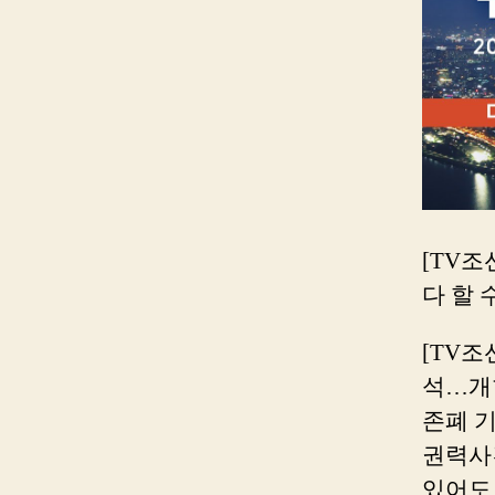
[TV조선
다 할 
[TV조선
석…개
존폐 기
권력사
있어도