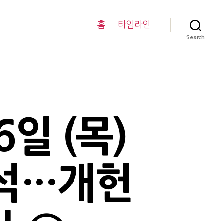
홈
타임라인
Search
6일 (목)
0석…개헌