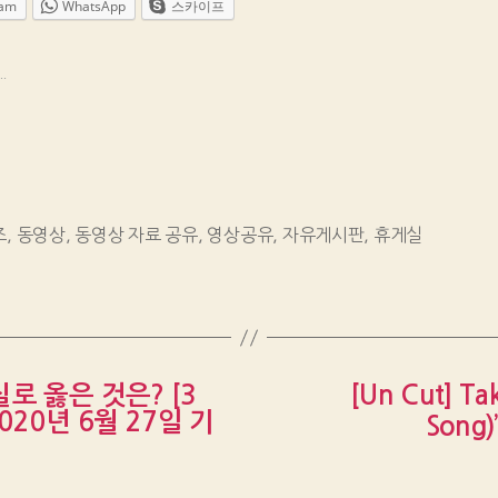
ram
WhatsApp
스카이프
.
즈
,
동영상
,
동영상 자료 공유
,
영상공유
,
자유게시판
,
휴게실
로 옳은 것은? [3
[Un Cut] Ta
020년 6월 27일 기
Song)