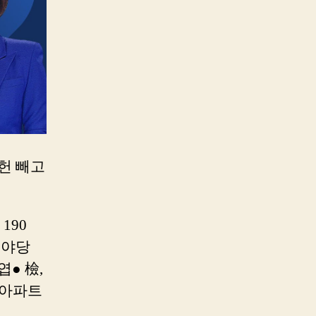
개헌 빼고
 190
소야당
● 檢,
 아파트