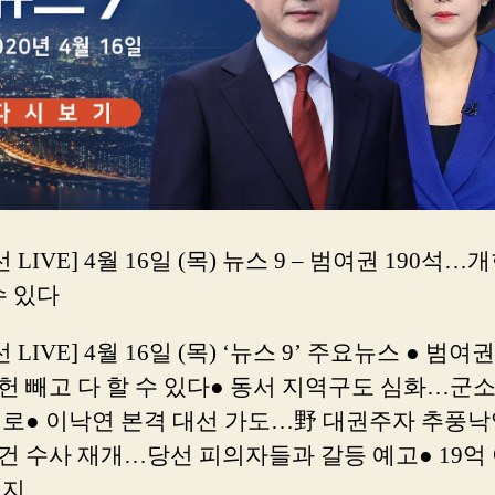
 LIVE] 4월 16일 (목) 뉴스 9 – 범여권 190석…
수 있다
 LIVE] 4월 16일 (목) ‘뉴스 9’ 주요뉴스 ● 범여권
헌 빼고 다 할 수 있다● 동서 지역구도 심화…군
로● 이낙연 본격 대선 가도…野 대권주자 추풍낙엽
건 수사 재개…당선 피의자들과 갈등 예고● 19억
 지…