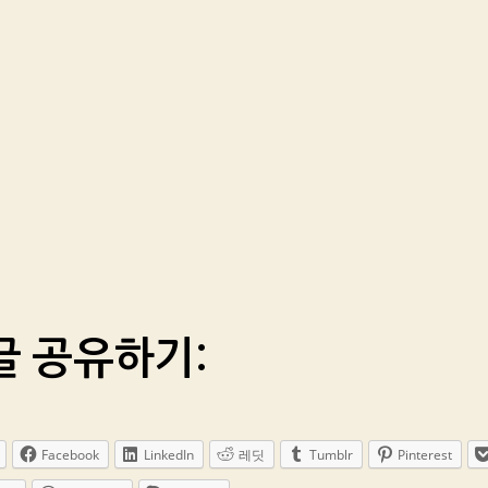
글 공유하기:
Facebook
LinkedIn
레딧
Tumblr
Pinterest