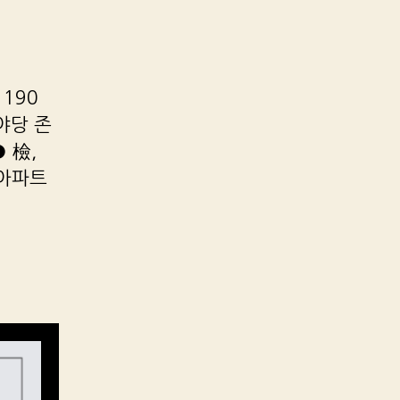
 190
야당 존
 檢,
 아파트