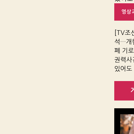
영상과
[TV조선
석…개헌
폐 기로
권력사
있어도