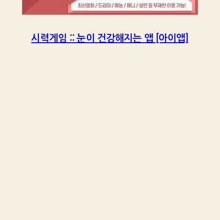
시력게임 :: 눈이 건강해지는 앱 [아이앱]