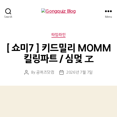
Gongquiz
Search
Menu
Blog
Categories
타임라인
[ 쇼미7 ] 키드밀리 MOMM
킬링파트 / 심멎 ヱ
By
공퀴즈닷컴
2026년 7월 7일
Post
Post
author
date