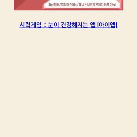
시력게임 :: 눈이 건강해지는 앱 [아이앱]