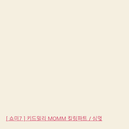
[ 쇼미7 ] 키드밀리 MOMM 킬링파트 / 심멎