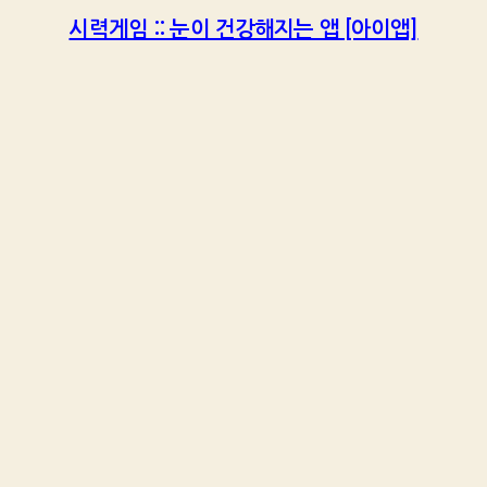
시력게임 :: 눈이 건강해지는 앱 [아이앱]