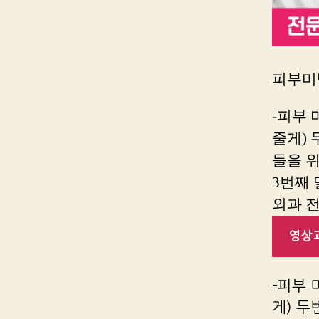
피부미백
-피부 
줄게) 
들을 위
3번째
외과 
영상과
-피부 
게) 두