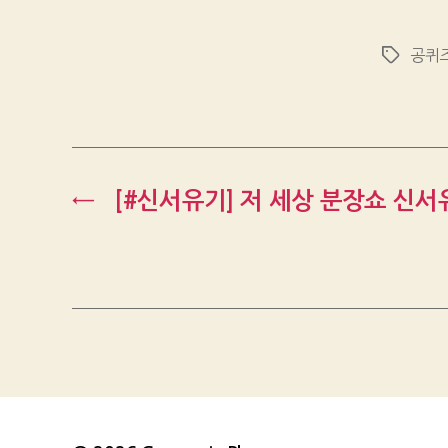
공퀴
Tags
←
[#신서유기] 저 세상 분장쇼 신서