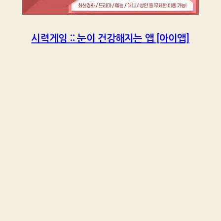
시력게임 :: 눈이 건강해지는 앱 [아이앱]