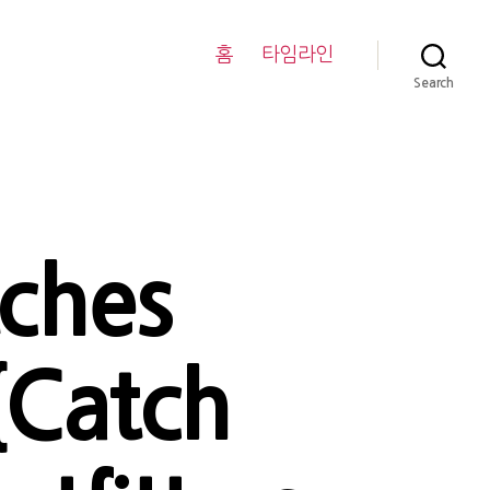
홈
타임라인
Search
ches
{Catch