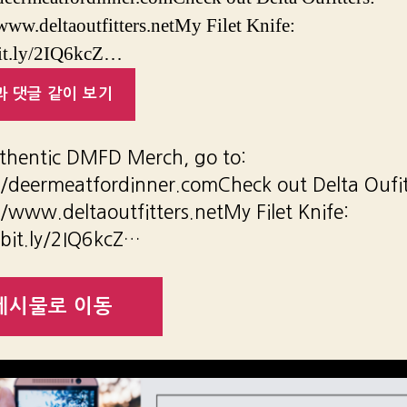
/www.deltaoutfitters.netMy Filet Knife:
bit.ly/2IQ6kcZ…
 댓글 같이 보기
thentic DMFD Merch, go to:
//deermeatfordinner.comCheck out Delta Oufit
//www.deltaoutfitters.netMy Filet Knife:
/bit.ly/2IQ6kcZ…
게시물로 이동