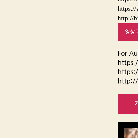
https:/
http://
영상과
For Au
https:
https:
http:/