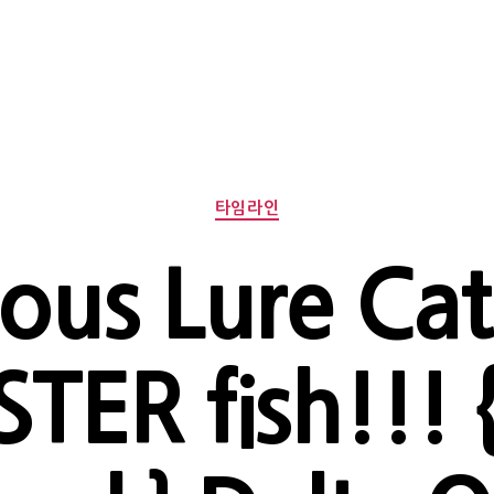
Categories
타임라인
ous Lure Cat
ER fish!!! 