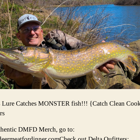
 Lure Catches MONSTER fish!!! {Catch Clean Cook
rs
thentic DMFD Merch, go to:
/deermeatfordinner.comCheck out Delta Oufitters: