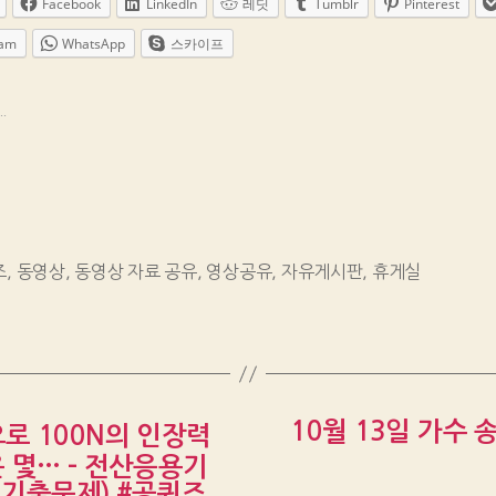
Facebook
LinkedIn
레딧
Tumblr
Pinterest
ram
WhatsApp
스카이프
.
즈
,
동영상
,
동영상 자료 공유
,
영상공유
,
자유게시판
,
휴게실
10월 13일 가수
로 100N의 인장력
 몇… – 전산응용기
일 기출문제) #공퀴즈