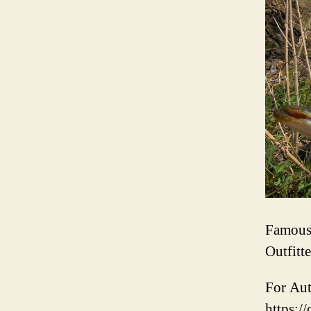
Famous
Outfitte
For Au
https:/