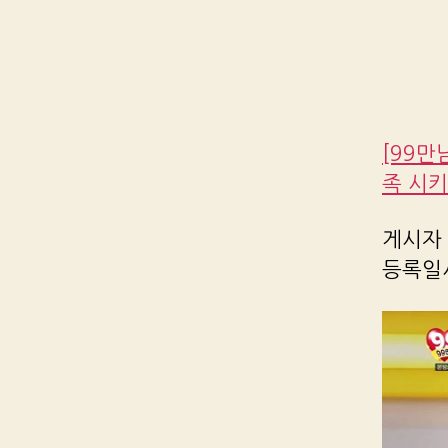
[99만
족 시키
게시자 R
등록일시 