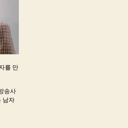
여자를 만
방송사
는 남자