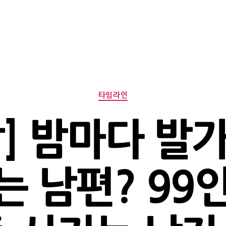
Categories
타임라인
남] 밤마다 발가
는 남편? 99