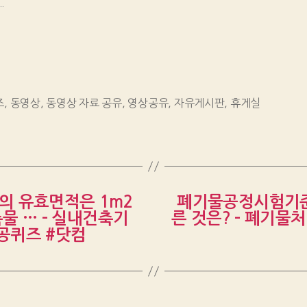
.
즈
,
동영상
,
동영상 자료 공유
,
영상공유
,
자유게시판
,
휴게실
의 유효면적은 1m2
폐기물공정시험기준
물 … – 실내건축기
른 것은? – 폐기물처
#공퀴즈 #닷컴