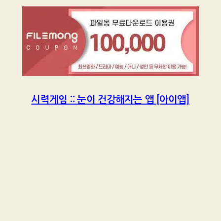
시력게임 :: 눈이 건강해지는 앱 [아이앱]