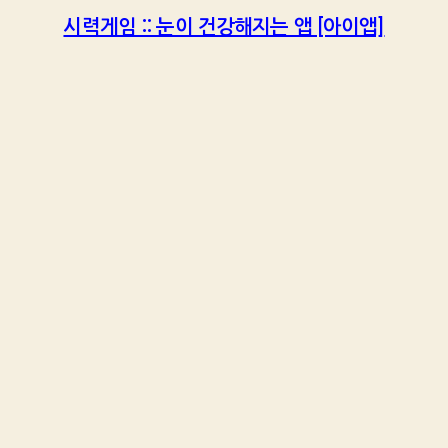
시력게임 :: 눈이 건강해지는 앱 [아이앱]