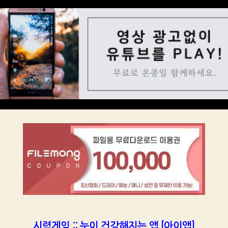
시력게임 :: 눈이 건강해지는 앱 [아이앱]