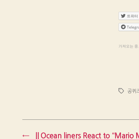
트위터
Teleg
가져오는 중..
공퀴
Tags
←
|| Ocean liners React to “Mario