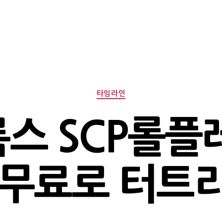
Categories
타임라인
스 SCP롤플
E)무료로 터트