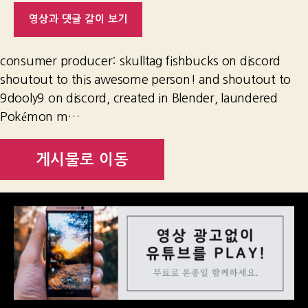
영상과 댓글 같이 보기
consumer producer: skulltag fishbucks on discord
shoutout to this awesome person! and shoutout to
9dooly9 on discord, created in Blender, laundered
Pokémon m…
게시물로 이동