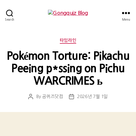
Gongquiz
Search
Menu
Blog
Categories
타임라인
Pokémon Torture: Pikachu
Peeing p*ssing on Pichu
WARCRIMES ь
By
공퀴즈닷컴
2026년 7월 1일
Post
Post
author
date