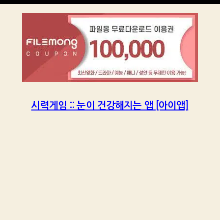
시력게임 :: 눈이 건강해지는 앱 [아이앱]