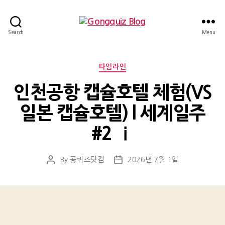
Gongquiz
Search
Menu
Blog
Categories
타임라인
인천공항 캡슐호텔 체험(VS
일본 캡슐호텔) l 세계일주
#2 ⅰ
By
공퀴즈닷컴
2026년 7월 1일
Post
Post
author
date