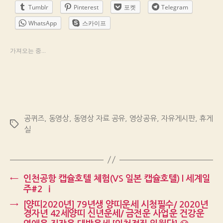
Tumblr
Pinterest
포켓
Telegram
WhatsApp
스카이프
가져오는 중...
공퀴즈
,
동영상
,
동영상 자료 공유
,
영상공유
,
자유게시판
,
휴게
Tags
실
←
인천공항 캡슐호텔 체험(VS 일본 캡슐호텔) l 세계일
주#2 ⅰ
→
[양띠2020년] 79년생 양띠운세 시청필수/ 2020년
경자년 42세양띠 신년운세/ 금전운 사업운 건강운