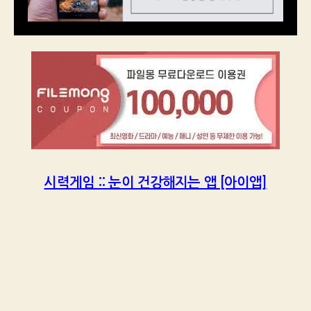
시력게임 :: 눈이 건강해지는 앱 [아이앱]