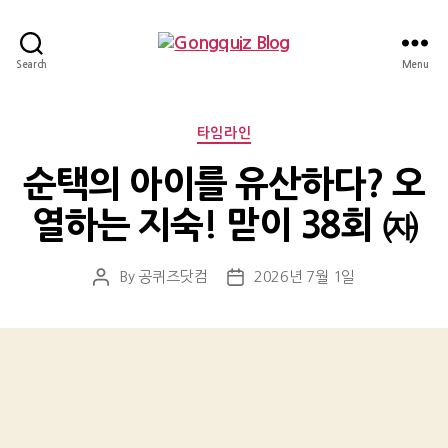
Gongquiz
Search
Menu
Blog
Categories
타임라인
순택의 아이를 유산하다? 오
열하는 지숙! 맏이 38회 ㈖
By
공퀴즈닷컴
2026년 7월 1일
Post
Post
author
date