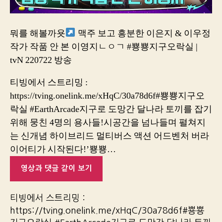
뭐를 해볼까욧
맥주 보고 흥분한 이은지 & 이우정
작가 작품 안 본 이영지ㄴㅇㄱ #뿅뿅지구오락실 |
tvN 220722 방송
티빙에서 스트리밍 :
https://tving.onelink.me/xHqC/30a78d6f#뿅뿅지구오
락실 #EarthArcade지구로 도망간 달나라 토끼를 잡기
위해 뭉친 4명의 용사들!시공간을 넘나들며 펼쳐지
는 신개념 하이브리드 멀티버스 액션 어드벤처 버라
이어티가 시작된다!’뿅뿅…
영상과 댓글 같이 보기
티빙에서 스트리밍 :
https://tving.onelink.me/xHqC/30a78d6f#뿅뿅