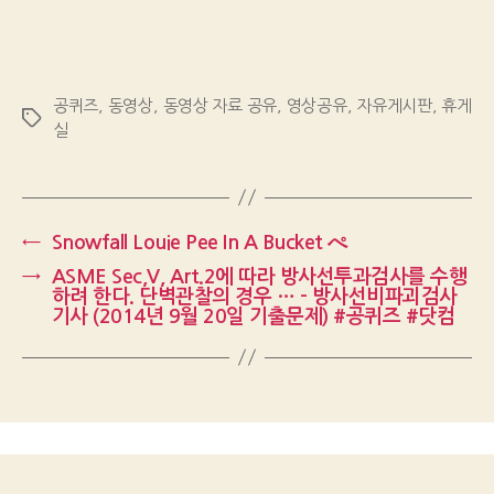
공퀴즈
,
동영상
,
동영상 자료 공유
,
영상공유
,
자유게시판
,
휴게
Tags
실
←
Snowfall Louie Pee In A Bucket ぺ
→
ASME Sec,V, Art.2에 따라 방사선투과검사를 수행
하려 한다. 단벽관찰의 경우 … – 방사선비파괴검사
기사 (2014년 9월 20일 기출문제) #공퀴즈 #닷컴
Up
↑
© 2026
Gongquiz Blog