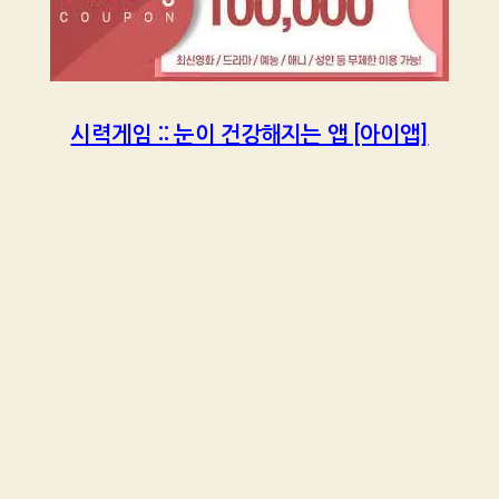
시력게임 :: 눈이 건강해지는 앱 [아이앱]