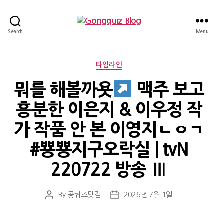
Gongquiz
Search
Menu
Blog
Categories
타임라인
뭐를 해볼까욧
맥주 보고
흥분한 이은지 & 이우정 작
가 작품 안 본 이영지ㄴㅇㄱ
#뿅뿅지구오락실 | tvN
220722 방송 Ⅲ
By
공퀴즈닷컴
2026년 7월 1일
Post
Post
author
date