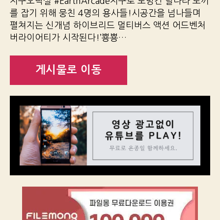
지구오락실 #EarthArcade지구로 도망간 달나라 토끼
를 잡기 위해 뭉친 4명의 용사들!시공간을 넘나들며
펼쳐지는 신개념 하이브리드 멀티버스 액션 어드벤처
버라이어티가 시작된다!’뿅뿅…
게시물로 이동