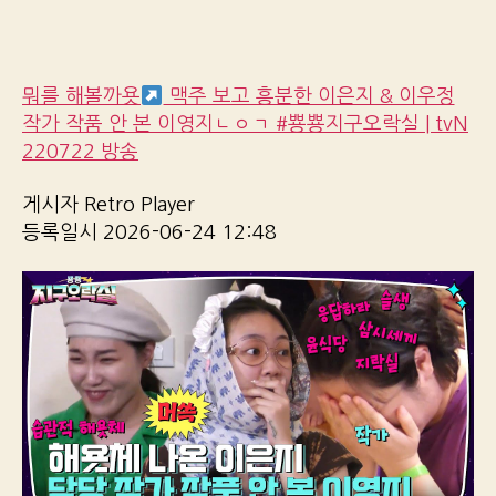
뭐를 해볼까욧
맥주 보고 흥분한 이은지 & 이우정
작가 작품 안 본 이영지ㄴㅇㄱ #뿅뿅지구오락실 | tvN
220722 방송
게시자 Retro Player
등록일시 2026-06-24 12:48