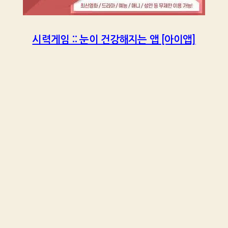
시력게임 :: 눈이 건강해지는 앱 [아이앱]