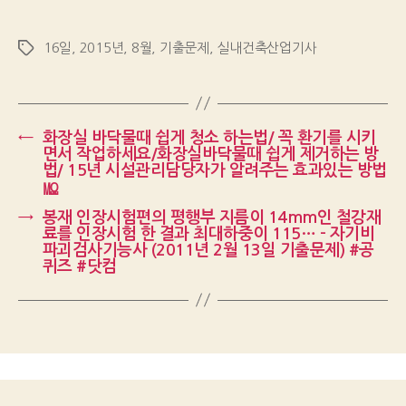
16일
,
2015년
,
8월
,
기출문제
,
실내건축산업기사
Tags
←
화장실 바닥물때 쉽게 청소 하는법/ 꼭 환기를 시키
면서 작업하세요/화장실바닥물때 쉽게 제거하는 방
법/ 15년 시설관리담당자가 알려주는 효과있는 방법
㏁
→
봉재 인장시험편의 평행부 지름이 14mm인 철강재
료를 인장시험 한 결과 최대하중이 115… – 자기비
파괴검사기능사 (2011년 2월 13일 기출문제) #공
퀴즈 #닷컴
Up
↑
© 2026
Gongquiz Blog