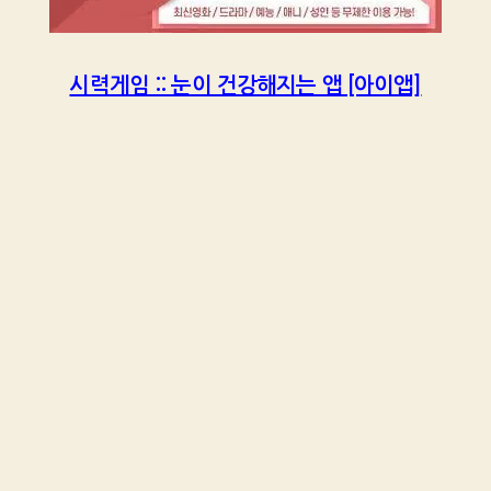
시력게임 :: 눈이 건강해지는 앱 [아이앱]