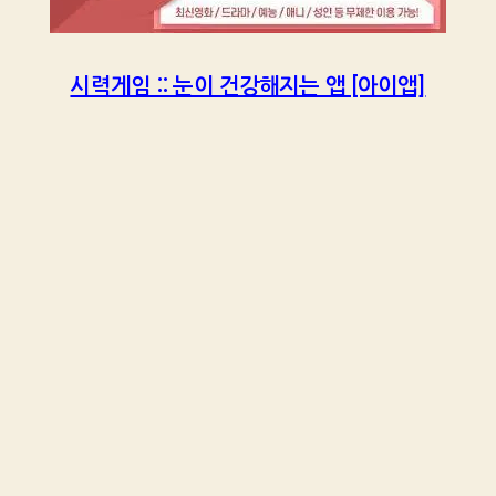
시력게임 :: 눈이 건강해지는 앱 [아이앱]