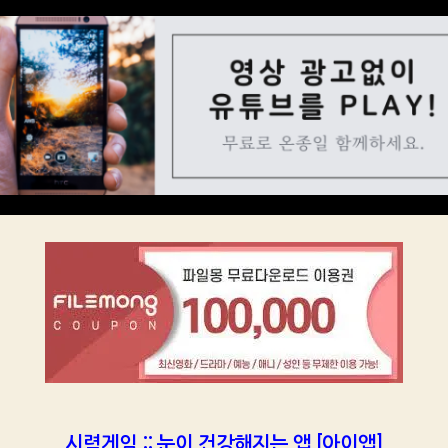
시력게임 :: 눈이 건강해지는 앱 [아이앱]