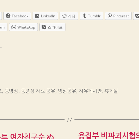
Facebook
LinkedIn
레딧
Tumblr
Pinterest
ram
WhatsApp
스카이프
.
즈
,
동영상
,
동영상 자료 공유
,
영상공유
,
자유게시판
,
휴게실
용접부 비파괴시험의
자 홈트,여자친구순 ぬ