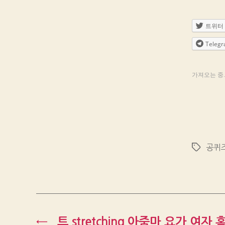
트위터
Teleg
가져오는 중..
공퀴
Tags
←
트,stretching,아줌마 요가,여