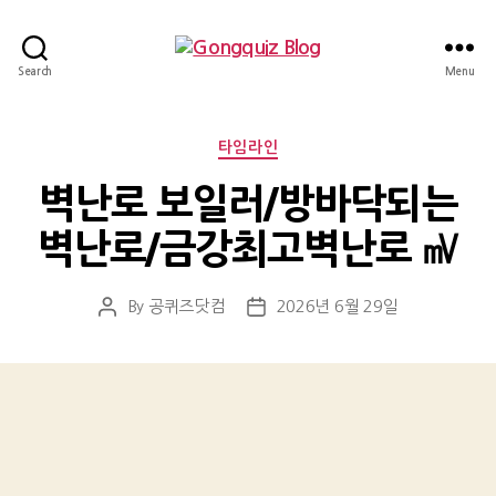
Gongquiz
Search
Menu
Blog
Categories
타임라인
벽난로 보일러/방바닥되는
벽난로/금강최고벽난로 ㎷
By
공퀴즈닷컴
2026년 6월 29일
Post
Post
author
date