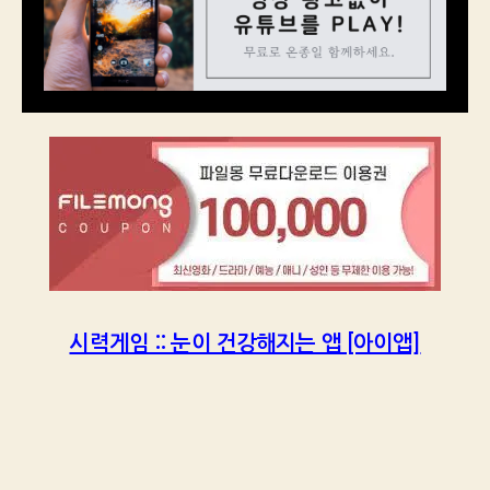
시력게임 :: 눈이 건강해지는 앱 [아이앱]