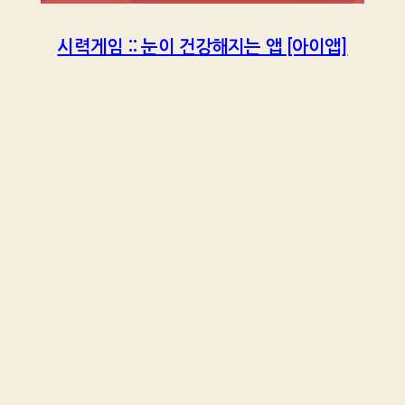
시력게임 :: 눈이 건강해지는 앱 [아이앱]