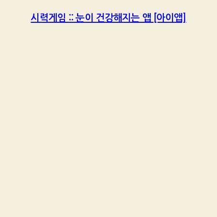
시력게임 :: 눈이 건강해지는 앱 [아이앱]