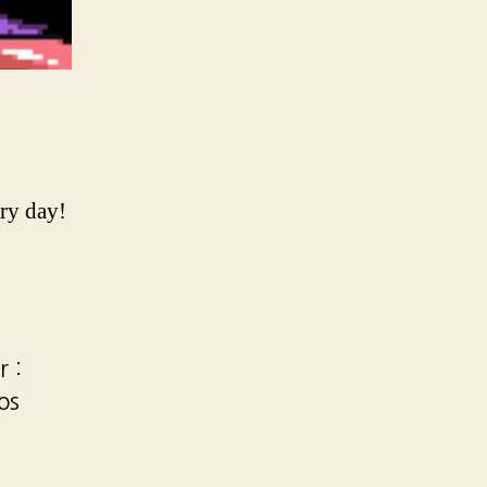
ry day!
 :
os