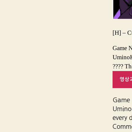
[H] – C
Game Na
UminoKy
???? Th
영상과
Game N
UminoK
every 
Comm