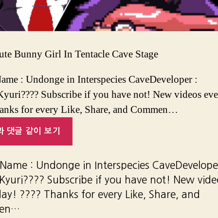
ute Bunny Girl In Tentacle Cave Stage
me : Undonge in Interspecies CaveDeveloper :
uri???? Subscribe if you have not! New videos eve
anks for every Like, Share, and Commen…
 댓글 같이 보기
ame : Undonge in Interspecies CaveDeveloper
yuri???? Subscribe if you have not! New vide
day! ???? Thanks for every Like, Share, and
en…