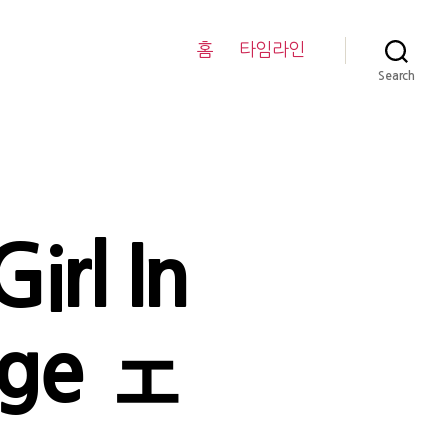
홈
타임라인
Search
irl In
age ェ