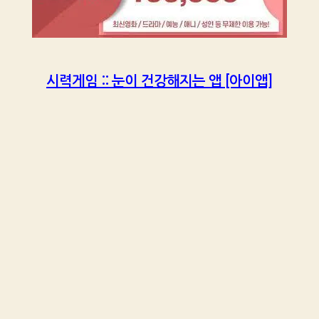
시력게임 :: 눈이 건강해지는 앱 [아이앱]