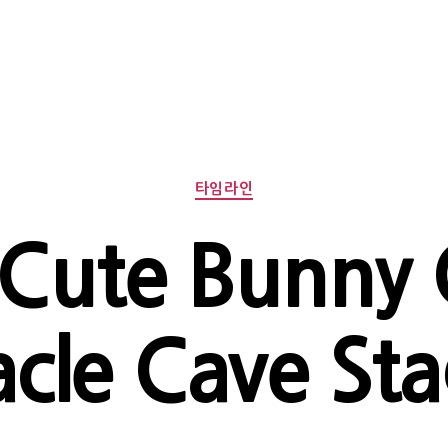
Categories
타임라인
 Cute Bunny G
acle Cave St