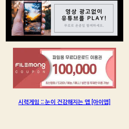
시력게임 :: 눈이 건강해지는 앱 [아이앱]