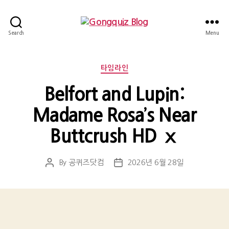
Gongquiz
Search
Menu
Blog
Categories
타임라인
Belfort and Lupin:
Madame Rosa’s Near
Buttcrush HD ⅹ
By
공퀴즈닷컴
2026년 6월 28일
Post
Post
author
date