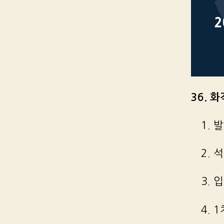
36. 
1.
2.
3. 
4. 