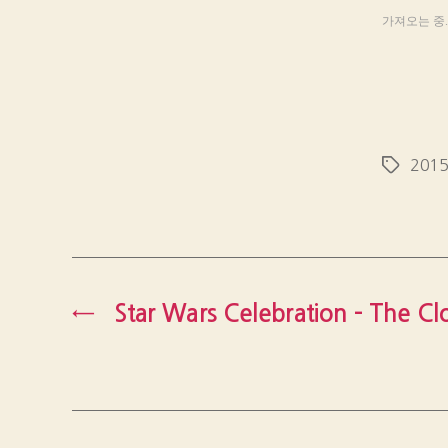
가져오는 중..
201
Tags
←
Star Wars Celebration – The C