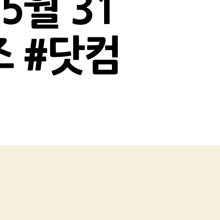
5월 31
즈 #닷컴