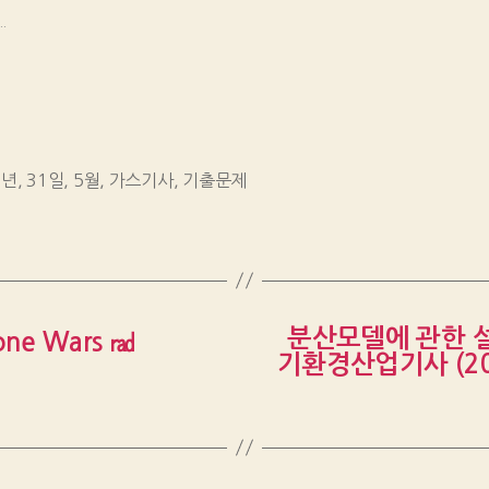
.
5년
,
31일
,
5월
,
가스기사
,
기출문제
분산모델에 관한 설
lone Wars ㎭
기환경산업기사 (20