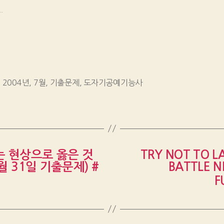
.
,
2004년
,
7월
,
기출문제
,
도자기공예기능사
는 현상으로 옳은 것
TRY NOT TO L
월 31일 기출문제) #
BATTLE N
F