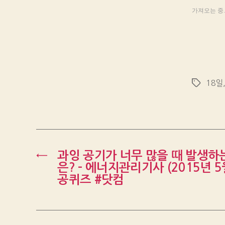
가져오는 중..
18일
Tags
←
과잉 공기가 너무 많을 때 발생하
은? – 에너지관리기사 (2015년 5
공퀴즈 #닷컴