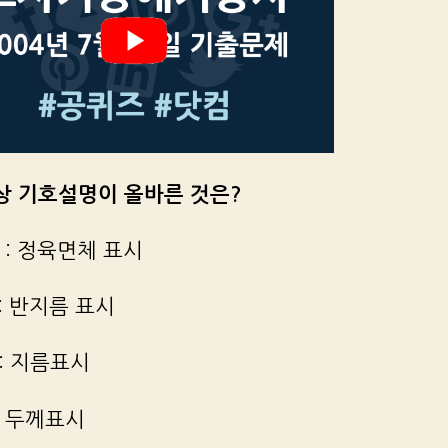
형상 기호설명이 올바른 것은?
□ : 정육면체 표시
ø : 반지름 표시
R : 지름표시
t : 두께표시