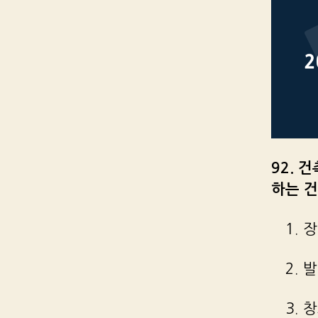
92. 
하는 건
1. 
2. 
3. 