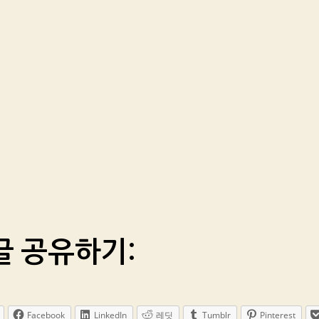
글 공유하기:
Facebook
LinkedIn
레딧
Tumblr
Pinterest