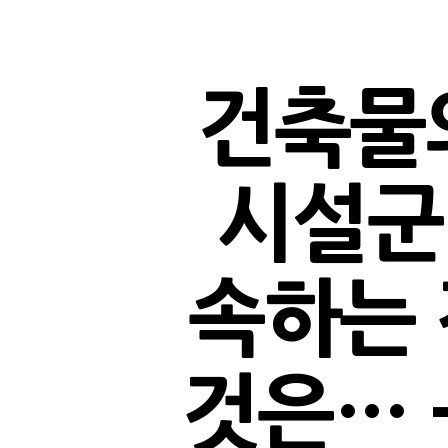
건축물
시설군
속하는 
것은… –