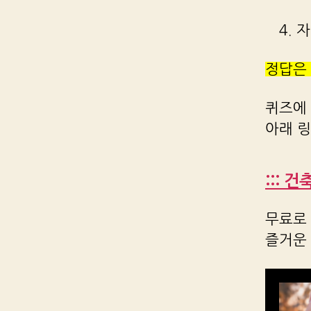
4.
정답은
퀴즈에
아래 
::: 
무료로 
즐거운