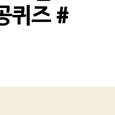
공퀴즈 #