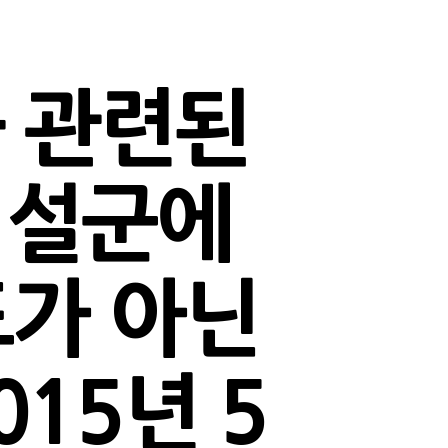
 관련된
시설군에
도가 아닌
015년 5