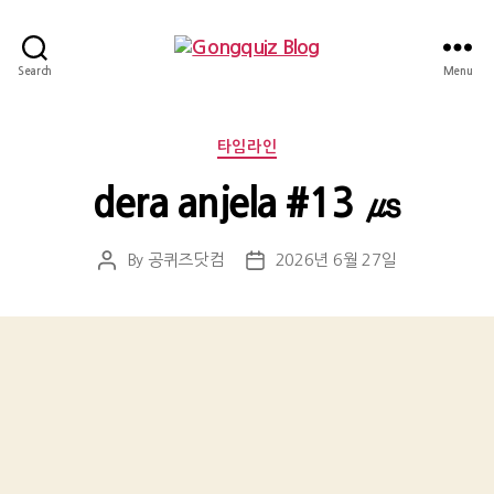
Gongquiz
Search
Menu
Blog
Categories
타임라인
dera anjela #13 ㎲
By
공퀴즈닷컴
2026년 6월 27일
Post
Post
author
date