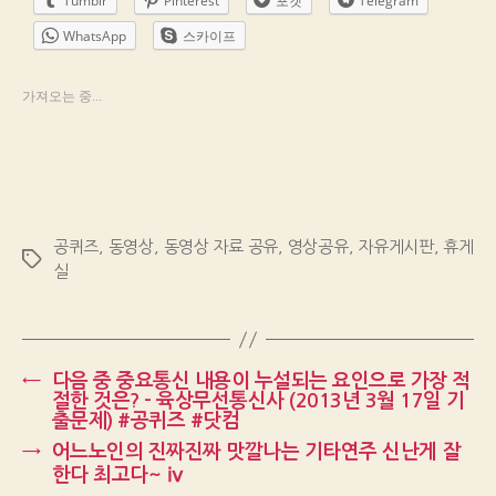
Tumblr
Pinterest
포켓
Telegram
WhatsApp
스카이프
가져오는 중...
공퀴즈
,
동영상
,
동영상 자료 공유
,
영상공유
,
자유게시판
,
휴게
Tags
실
←
다음 중 중요통신 내용이 누설되는 요인으로 가장 적
절한 것은? – 육상무선통신사 (2013년 3월 17일 기
출문제) #공퀴즈 #닷컴
→
어느노인의 진짜진짜 맛깔나는 기타연주 신난게 잘
한다 최고다~ ⅳ