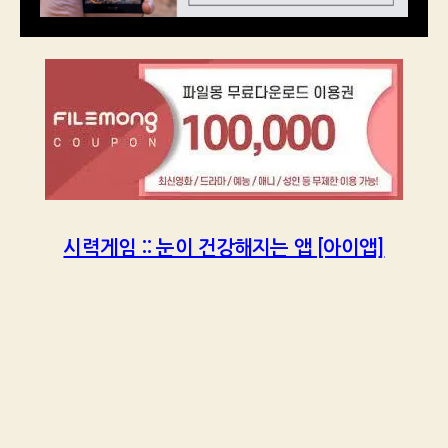
시력게임 :: 눈이 건강해지는 앱 [아이앱]