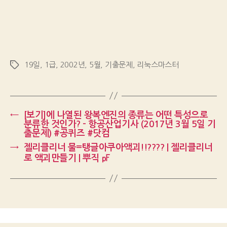
19일
,
1급
,
2002년
,
5월
,
기출문제
,
리눅스마스터
Tags
←
[보기]에 나열된 왕복엔진의 종류는 어떤 특성으로
분류한 것인가? – 항공산업기사 (2017년 3월 5일 기
출문제) #공퀴즈 #닷컴
→
젤리클리너 물=탱글아쿠아액괴!!???? | 젤리클리너
로 액괴만들기 | 뿌직 ㎊