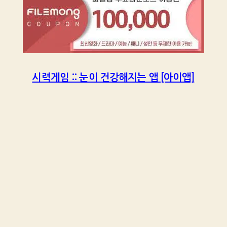
시력게임 :: 눈이 건강해지는 앱 [아이앱]