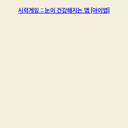
시력게임 :: 눈이 건강해지는 앱 [아이앱]