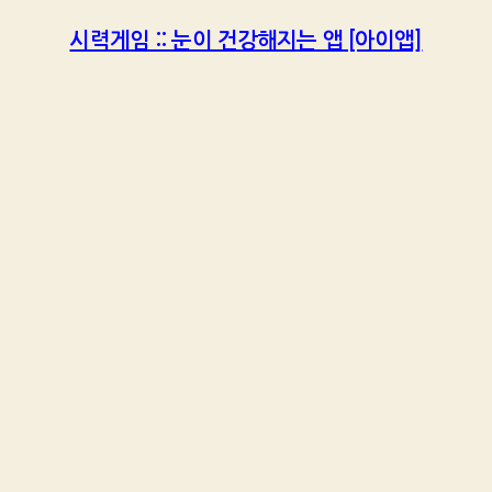
시력게임 :: 눈이 건강해지는 앱 [아이앱]